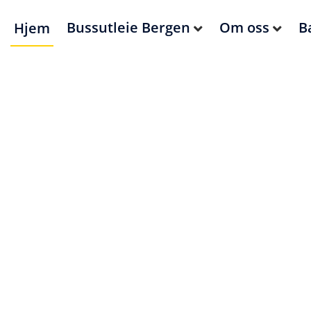
Bussutleie Bergen
Om oss
B
Hjem